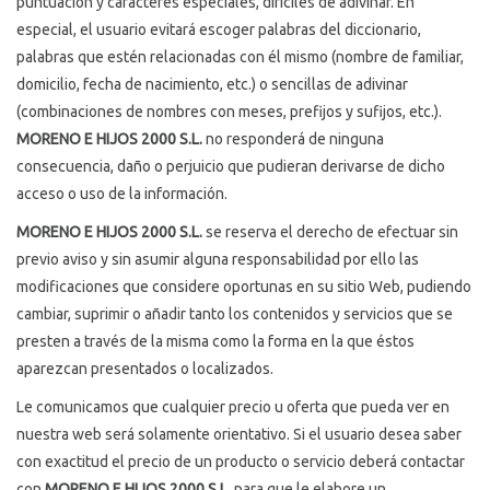
puntuación y caracteres especiales, difíciles de adivinar. En
especial, el usuario evitará escoger palabras del diccionario,
palabras que estén relacionadas con él mismo (nombre de familiar,
domicilio, fecha de nacimiento, etc.) o sencillas de adivinar
(combinaciones de nombres con meses, prefijos y sufijos, etc.).
MORENO E HIJOS 2000 S.L.
no responderá de ninguna
consecuencia, daño o perjuicio que pudieran derivarse de dicho
acceso o uso de la información.
MORENO E HIJOS 2000 S.L.
se reserva el derecho de efectuar sin
previo aviso y sin asumir alguna responsabilidad por ello las
modificaciones que considere oportunas en su sitio Web, pudiendo
cambiar, suprimir o añadir tanto los contenidos y servicios que se
presten a través de la misma como la forma en la que éstos
aparezcan presentados o localizados.
Le comunicamos que cualquier precio u oferta que pueda ver en
nuestra web será solamente orientativo. Si el usuario desea saber
con exactitud el precio de un producto o servicio deberá contactar
con
MORENO E HIJOS 2000 S.L.
para que le elabore un