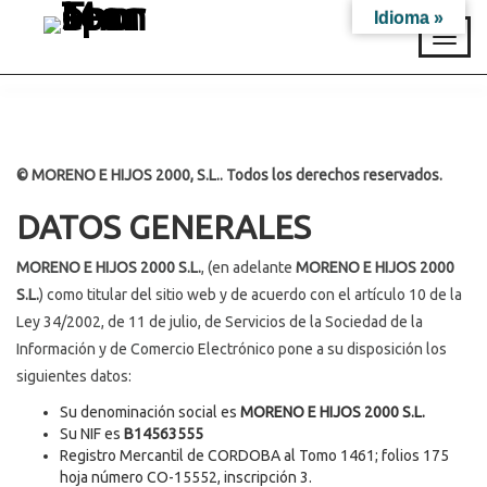
Idioma »
T
o
g
g
l
e
n
© MORENO E HIJOS 2000, S.L.. Todos los derechos reservados.
a
v
DATOS GENERALES
i
g
MORENO E HIJOS 2000 S.L.
, (en adelante
MORENO E HIJOS 2000
a
S.L.
) como titular del sitio web y de acuerdo con el artículo 10 de la
t
Ley 34/2002, de 11 de julio, de Servicios de la Sociedad de la
i
o
Información y de Comercio Electrónico pone a su disposición los
n
siguientes datos:
Su denominación social es
MORENO E HIJOS 2000 S.L.
Su NIF es
B14563555
Registro Mercantil de CORDOBA al Tomo 1461; folios 175
hoja número CO-15552, inscripción 3.