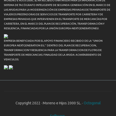
MORENO E HIJOS 2000, SL HA RECIBIDO UNA AYUDA PARA LA IMPLANTACIÓN DE
SISTEMA DE TACÓGRAFO INTELIGENTE DE SEGUNDA GENERACIÓN EN EL MARCO DE
LAS AYUDAS PARA LA MODERNIZACIÓN DE EMPRESAS PRIVADAS DE TRANSPORTE DE
VIAJEROS PRESTADORAS DE SERVICIOS DE TRANSPORTE POR CARRETERA Y DE
EMPRESAS PRIVADAS QUE INTERVIENEN EN EL TRANSPORTE DE MERCANCÍAS POR
CARRETERA, EN EL MARCO DEL PLAN DE RECUPERACIÓN, TRANSFORMACIÓN Y
RESILIENCIA, FINANCIADAS POR LA UNIÓN EUROPEA-NEXTGENERATIONEU.
EMPRESA BENEFICIADA POR EL APOYO FINANCIERO RECIBIDO DE LA “UNION
EUROPEA NEXTGENERATION EU,” DENTRO DEL PLAN DE RECUPERACION,
TRANSFORMACION Y RESILIENCIA PARA LA TRANSFORMACION DE FLOTAS DE
TRANSPORTE DE MERCANCIAS. FINALIDAD DE LA AYUDA: ACHATARRIENTO DE
VEHICULOS.
Copyright 2022 · Moreno e Hijos 2000 SL. ·
Octogonal