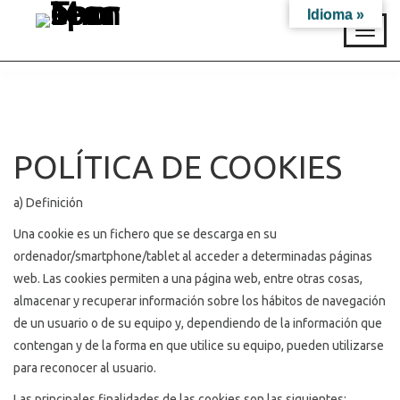
Idioma »
T
o
g
g
l
e
n
POLÍTICA DE COOKIES
a
v
i
a) Definición
g
a
Una cookie es un fichero que se descarga en su
t
ordenador/smartphone/tablet al acceder a determinadas páginas
i
web. Las cookies permiten a una página web, entre otras cosas,
o
n
almacenar y recuperar información sobre los hábitos de navegación
de un usuario o de su equipo y, dependiendo de la información que
contengan y de la forma en que utilice su equipo, pueden utilizarse
para reconocer al usuario.
Las principales finalidades de las cookies son las siguientes: