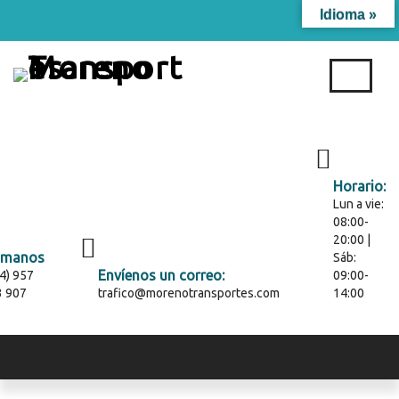
Idioma »
T
o
g
g
l
e
n
Horario:
a
Lun a vie:
v
08:00-
i
20:00 |
g
ámanos
Sáb:
a
Envíenos un correo:
4) 957
09:00-
t
3 907
trafico@morenotransportes.com
14:00
i
o
n