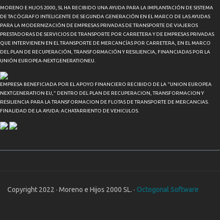
MORENO E HIJOS 2000, SL HA RECIBIDO UNA AYUDA PARA LA IMPLANTACIÓN DE SISTEMA
DE TACÓGRAFO INTELIGENTE DE SEGUNDA GENERACIÓN EN EL MARCO DE LAS AYUDAS
PARA LA MODERNIZACIÓN DE EMPRESAS PRIVADAS DE TRANSPORTE DE VIAJEROS
PRESTADORAS DE SERVICIOS DE TRANSPORTE POR CARRETERA Y DE EMPRESAS PRIVADAS
QUE INTERVIENEN EN EL TRANSPORTE DE MERCANCÍAS POR CARRETERA, EN EL MARCO
DEL PLAN DE RECUPERACIÓN, TRANSFORMACIÓN Y RESILIENCIA, FINANCIADAS POR LA
UNIÓN EUROPEA-NEXTGENERATIONEU.
EMPRESA BENEFICIADA POR EL APOYO FINANCIERO RECIBIDO DE LA “UNION EUROPEA
NEXTGENERATION EU,” DENTRO DEL PLAN DE RECUPERACION, TRANSFORMACION Y
RESILIENCIA PARA LA TRANSFORMACION DE FLOTAS DE TRANSPORTE DE MERCANCIAS.
FINALIDAD DE LA AYUDA: ACHATARRIENTO DE VEHICULOS.
Copyright 2022 · Moreno e Hijos 2000 SL. ·
Octogonal Software